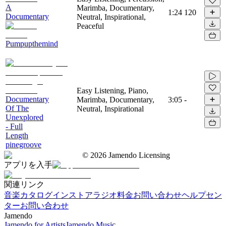
A
Marimba, Documentary,
1:24
120
Documentary
Neutral, Inspirational,
Peaceful
Pumpupthemind
Easy Listening, Piano,
Documentary
Marimba, Documentary,
3:05
-
Of The
Neutral, Inspirational
Unexplored
- Full
Length
pinegroove
©
2026
Jamendo Licensing
アプリを入手
関連リンク
音楽カタログ
インストアラジオ
料金
お問い合わせ
ヘルプセン
ター
お問い合わせ
Jamendo
Jamendo for Artists
Jamendo Music