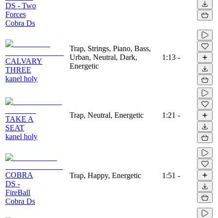
DS - Two
Forces
Cobra Ds
Trap, Strings, Piano, Bass,
Urban, Neutral, Dark,
1:13
-
CALVARY
Energetic
THREE
kanel holy
Trap, Neutral, Energetic
1:21
-
TAKE A
SEAT
kanel holy
COBRA
Trap, Happy, Energetic
1:51
-
DS -
FireBall
Cobra Ds