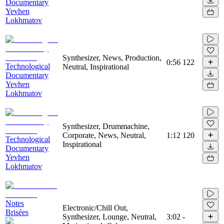
Documentary
Yevhen
Lokhmatov
Synthesizer, News, Production,
0:56
122
Technological
Neutral, Inspirational
Documentary
Yevhen
Lokhmatov
Synthesizer, Drummachine,
Corporate, News, Neutral,
1:12
120
Technological
Inspirational
Documentary
Yevhen
Lokhmatov
Notes
Electronic/Chill Out,
Brisées
Synthesizer, Lounge, Neutral,
3:02
-