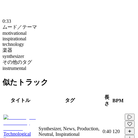
0:33
ムード／テーマ
motivational
inspirational
technology
楽器
synthesizer
その他のタグ
instrumental
似たトラック
長
タイトル
タグ
BPM
さ
Synthesizer, News, Production,
0:40
120
Technological
Neutral, Inspirational