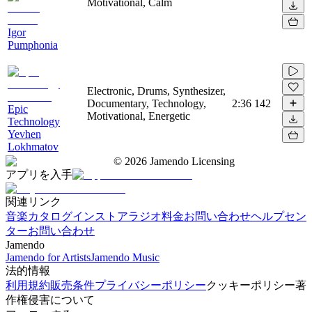
Motivational, Calm
Igor
Pumphonia
Electronic, Drums, Synthesizer,
Documentary, Technology,
2:36
142
Epic
Motivational, Energetic
Technology
Yevhen
Lokhmatov
©
2026
Jamendo Licensing
アプリを入手
関連リンク
音楽カタログ
インストアラジオ
料金
お問い合わせ
ヘルプセン
ター
お問い合わせ
Jamendo
Jamendo for Artists
Jamendo Music
法的情報
利用規約
販売条件
プライバシーポリシー
クッキーポリシー
著
作権侵害について