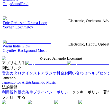
TaigaSoundProd
Electronic, Orchestra, Ad
Epic Orchestral Drama Loop
Yevhen Lokhmatov
Electronic, Happy, Upbea
Warm Indie Glow
Osynthw Background Music
©
2026
Jamendo Licensing
アプリを入手
関連リンク
音楽カタログ
インストアラジオ
料金
お問い合わせ
ヘルプセン
Jamendo
Jamendo for Artists
Jamendo Music
法的情報
利用規約
販売条件
プライバシーポリシー
クッキーポリシー
著
フォローする