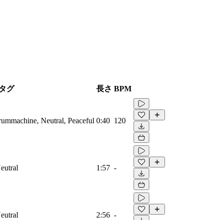
タグ
長さ
BPM
Drummachine, Neutral, Peaceful
0:40
120
eutral
1:57
-
eutral
2:56
-