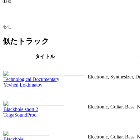
0:00
4:41
似たトラック
タイトル
Electronic, Synthesizer, 
Technological Documentary
Yevhen Lokhmatov
Electronic, Guitar, Bass, N
Blackhole short 2
TaigaSoundProd
Electronic, Guitar, Bass, N
Blackhole