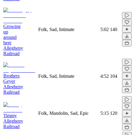
Growing
Folk, Sad, Intimate
5:02
140
up
around
here
Allegheny
Railroad
Brothers
Folk, Sad, Intimate
4:52
104
Geyer
Allegheny
Railroad
Folk, Mandolin, Sad, Epic
5:15
120
Timmy
Allegheny
Railroad