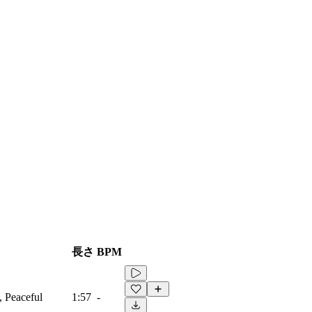
長さ
BPM
, Peaceful
1:57
-