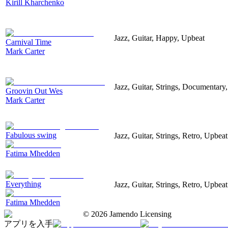
Kirill Kharchenko
Jazz, Guitar, Happy, Upbeat
Carnival Time
Mark Carter
Jazz, Guitar, Strings, Documentar
Groovin Out Wes
Mark Carter
Fabulous swing
Jazz, Guitar, Strings, Retro, Upbeat
Fatima Mhedden
Everything
Jazz, Guitar, Strings, Retro, Upbeat
Fatima Mhedden
©
2026
Jamendo Licensing
アプリを入手