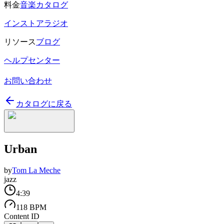
料金
音楽カタログ
インストアラジオ
リソース
ブログ
ヘルプセンター
お問い合わせ
カタログに戻る
Urban
by
Tom La Meche
jazz
4:39
118 BPM
Content ID