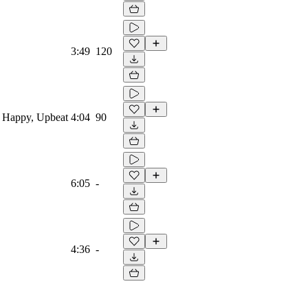
3:49
120
y, Happy, Upbeat
4:04
90
6:05
-
4:36
-