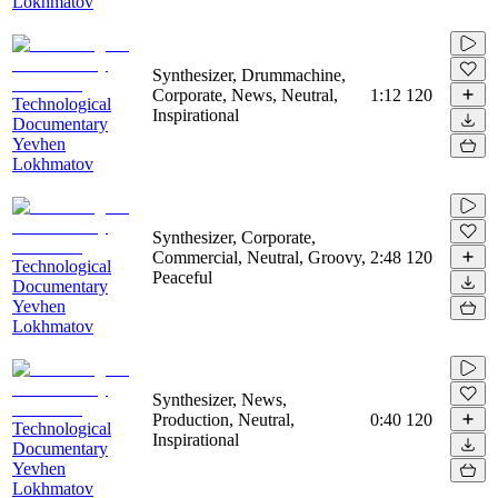
Lokhmatov
Synthesizer, Drummachine,
Corporate, News, Neutral,
1:12
120
Technological
Inspirational
Documentary
Yevhen
Lokhmatov
Synthesizer, Corporate,
Commercial, Neutral, Groovy,
2:48
120
Technological
Peaceful
Documentary
Yevhen
Lokhmatov
Synthesizer, News,
Production, Neutral,
0:40
120
Technological
Inspirational
Documentary
Yevhen
Lokhmatov