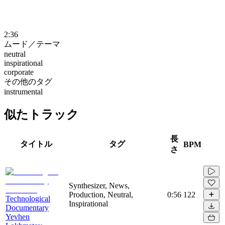
2:36
ムード／テーマ
neutral
inspirational
corporate
その他のタグ
instrumental
似たトラック
長
タイトル
タグ
BPM
さ
Synthesizer, News,
Production, Neutral,
0:56
122
Technological
Inspirational
Documentary
Yevhen