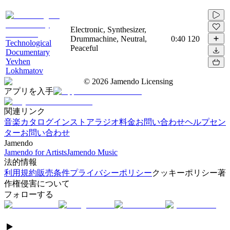
Electronic, Synthesizer,
Drummachine, Neutral,
0:40
120
Technological
Peaceful
Documentary
Yevhen
Lokhmatov
©
2026
Jamendo Licensing
アプリを入手
関連リンク
音楽カタログ
インストアラジオ
料金
お問い合わせ
ヘルプセン
ター
お問い合わせ
Jamendo
Jamendo for Artists
Jamendo Music
法的情報
利用規約
販売条件
プライバシーポリシー
クッキーポリシー
著
作権侵害について
フォローする