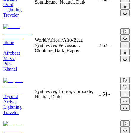
Soundscape, Neutral, Dark
Orbit
Lightning
Traveler
World/African/Afro-Beat,
Slime
Synthesizer, Percussion,
2:52
-
|
Clubbing, Dark, Happy
Afrobeat
Music
Praz
Khanal
Synthesizer, Horror, Corporate,
1:54
-
Beyond
Neutral, Dark
Arrival
Lightning
Traveler