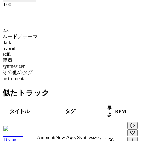
0:00
2:31
ムード／テーマ
dark
hybrid
scifi
楽器
synthesizer
その他のタグ
instrumental
似たトラック
長
タイトル
タグ
BPM
さ
Ambient/New Age, Synthesizer,
Distant
1:56
-