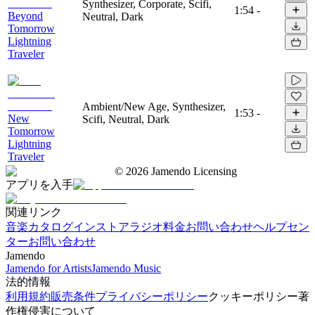
Synthesizer, Corporate, Scifi,
1:54
-
Beyond
Neutral, Dark
Tomorrow
Lightning
Traveler
Ambient/New Age, Synthesizer,
1:53
-
New
Scifi, Neutral, Dark
Tomorrow
Lightning
Traveler
©
2026
Jamendo Licensing
アプリを入手
関連リンク
音楽カタログ
インストアラジオ
料金
お問い合わせ
ヘルプセン
ター
お問い合わせ
Jamendo
Jamendo for Artists
Jamendo Music
法的情報
利用規約
販売条件
プライバシーポリシー
クッキーポリシー
著
作権侵害について