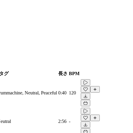
タグ
長さ
BPM
Drummachine, Neutral, Peaceful
0:40
120
eutral
2:56
-