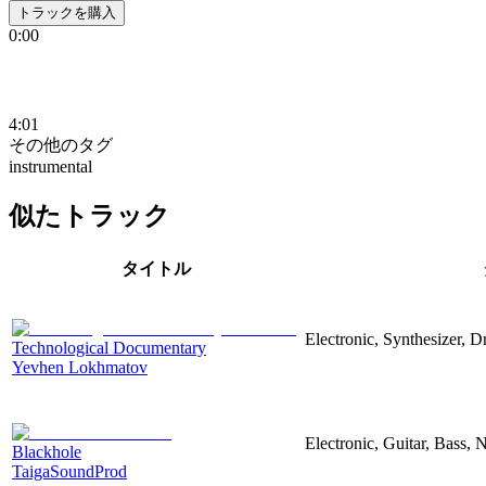
トラックを購入
0:00
4:01
その他のタグ
instrumental
似たトラック
タイトル
Electronic, Synthesizer, 
Technological Documentary
Yevhen Lokhmatov
Electronic, Guitar, Bass, N
Blackhole
TaigaSoundProd