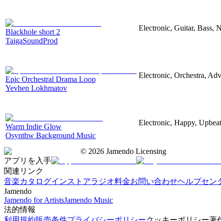
Electronic, Guitar, Bass, N
Blackhole short 2
TaigaSoundProd
Electronic, Orchestra, Ad
Epic Orchestral Drama Loop
Yevhen Lokhmatov
Electronic, Happy, Upbea
Warm Indie Glow
Osynthw Background Music
©
2026
Jamendo Licensing
アプリを入手
関連リンク
音楽カタログ
インストアラジオ
料金
お問い合わせ
ヘルプセン
Jamendo
Jamendo for Artists
Jamendo Music
法的情報
利用規約
販売条件
プライバシーポリシー
クッキーポリシー
著