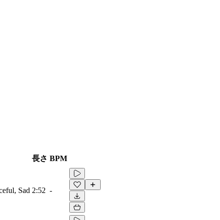
長さ
BPM
ceful, Sad
2:52
-