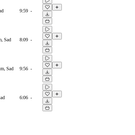
ad
9:59
-
m, Sad
8:09
-
lm, Sad
9:56
-
Sad
6:06
-