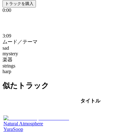
トラックを購入
0:00
3:09
ムード／テーマ
sad
mystery
楽器
strings
harp
似たトラック
タイトル
Natural Atmosphere
YuraSoop