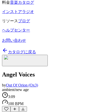
料金
音楽カタログ
インストアラジオ
リソース
ブログ
ヘルプセンター
お問い合わせ
カタログに戻る
Angel Voices
by
Out Of Orion (Ox3)
ambient/new age
3:09
100 BPM