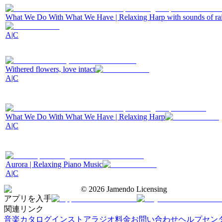
What We Do With What We Have | Relaxing Harp with sounds of ra
A|C
Withered flowers, love intact
A|C
What We Do With What We Have | Relaxing Harp
A|C
Aurora | Relaxing Piano Music
A|C
©
2026
Jamendo Licensing
アプリを入手
関連リンク
音楽カタログ
インストアラジオ
料金
お問い合わせ
ヘルプセン