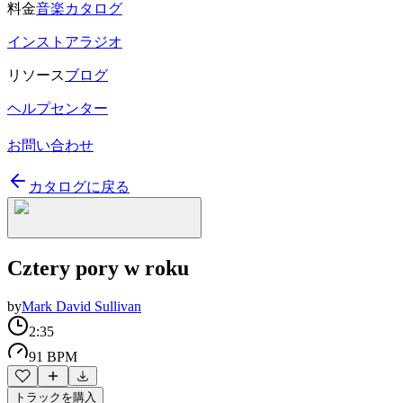
料金
音楽カタログ
インストアラジオ
リソース
ブログ
ヘルプセンター
お問い合わせ
カタログに戻る
Cztery pory w roku
by
Mark David Sullivan
2:35
91 BPM
トラックを購入