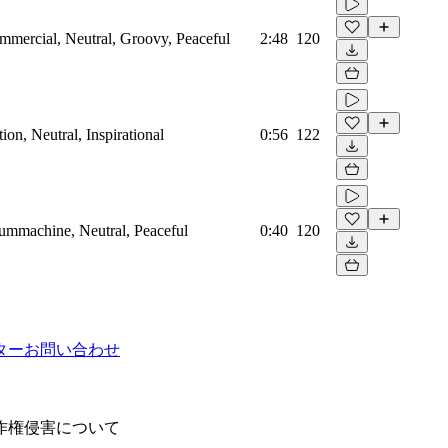
mmercial, Neutral, Groovy, Peaceful
2:48
120
on, Neutral, Inspirational
0:56
122
rummachine, Neutral, Peaceful
0:40
120
ター
お問い合わせ
作権侵害について