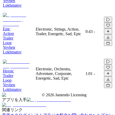
Yevhen
Lokhmatov
Epic
Electronic, Strings, Action,
0:43
-
Action
Trailer, Energetic, Sad, Epic
Trailer
Loop
Yevhen
Lokhmatov
Electronic, Orchestra,
Heroic
Adventure, Corporate,
1:01
-
Trailer
Energetic, Sad, Epic
Loop
Yevhen
Lokhmatov
©
2026
Jamendo Licensing
アプリを入手
関連リンク