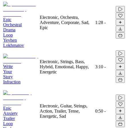
Electronic, Orchestra,
Epic
Adventure, Corporate, Sad,
1:28
-
Orchestral
Epic
Drama
Loop
Yevhen
Lokhmatov
Electronic, Strings, Bass,
Write
Hybrid, Emotional, Happy,
3:10
-
Your
Energetic
Story
Infraction
Electronic, Guitar, Strings,
Epic
Action, Trailer, Tense,
0:50
-
Anxiety
Energetic, Sad
Trailer
Loop