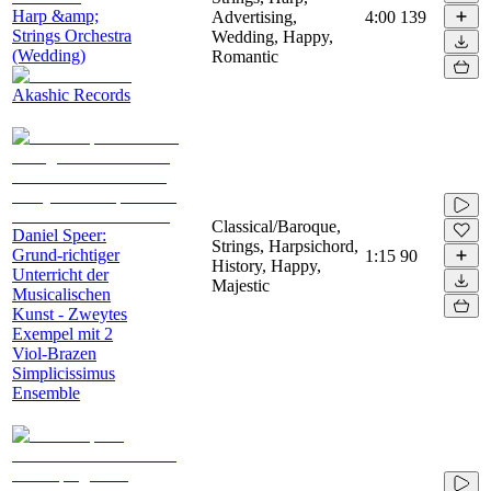
Harp &amp;
Advertising,
4:00
139
Strings Orchestra
Wedding, Happy,
(Wedding)
Romantic
Akashic Records
Classical/Baroque,
Daniel Speer:
Strings, Harpsichord,
Grund-richtiger
1:15
90
History, Happy,
Unterricht der
Majestic
Musicalischen
Kunst - Zweytes
Exempel mit 2
Viol-Brazen
Simplicissimus
Ensemble