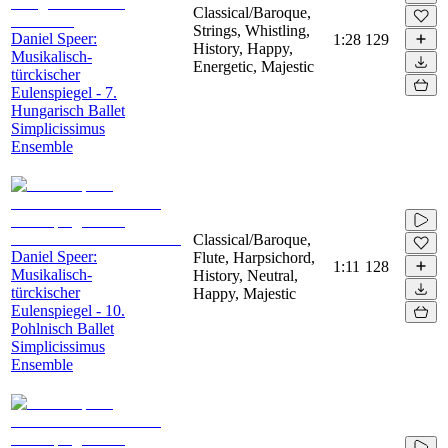
Classical/Baroque,
Strings, Whistling,
Daniel Speer:
1:28
129
History, Happy,
Musikalisch-
Energetic, Majestic
türckischer
Eulenspiegel - 7.
Hungarisch Ballet
Simplicissimus
Ensemble
Classical/Baroque,
Daniel Speer:
Flute, Harpsichord,
1:11
128
Musikalisch-
History, Neutral,
türckischer
Happy, Majestic
Eulenspiegel - 10.
Pohlnisch Ballet
Simplicissimus
Ensemble