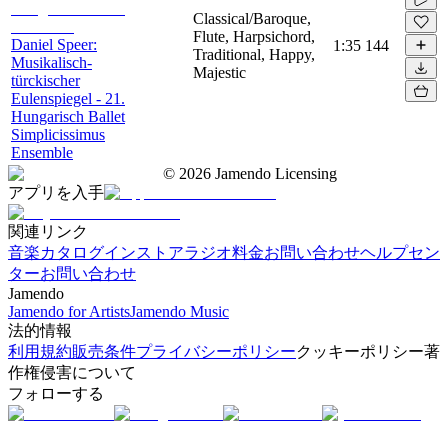
Classical/Baroque,
Flute, Harpsichord,
Daniel Speer:
1:35
144
Traditional, Happy,
Musikalisch-
Majestic
türckischer
Eulenspiegel - 21.
Hungarisch Ballet
Simplicissimus
Ensemble
©
2026
Jamendo Licensing
アプリを入手
関連リンク
音楽カタログ
インストアラジオ
料金
お問い合わせ
ヘルプセン
ター
お問い合わせ
Jamendo
Jamendo for Artists
Jamendo Music
法的情報
利用規約
販売条件
プライバシーポリシー
クッキーポリシー
著
作権侵害について
フォローする