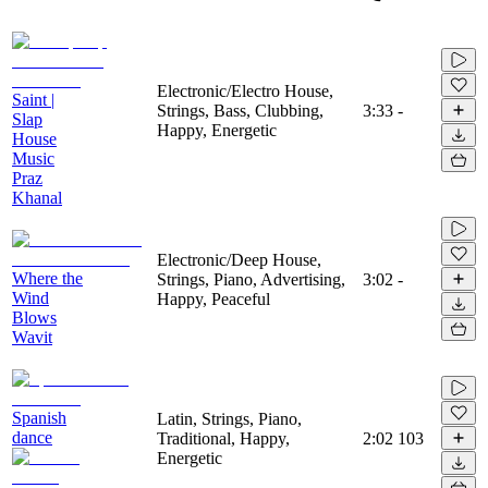
Electronic/Electro House,
Saint |
Strings, Bass, Clubbing,
3:33
-
Slap
Happy, Energetic
House
Music
Praz
Khanal
Electronic/Deep House,
Where the
Strings, Piano, Advertising,
3:02
-
Wind
Happy, Peaceful
Blows
Wavit
Spanish
Latin, Strings, Piano,
dance
Traditional, Happy,
2:02
103
Energetic