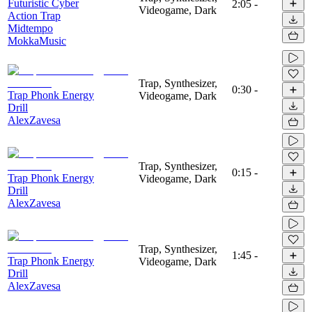
Futuristic Cyber
2:05
-
Videogame, Dark
Action Trap
Midtempo
MokkaMusic
Trap, Synthesizer,
0:30
-
Trap Phonk Energy
Videogame, Dark
Drill
AlexZavesa
Trap, Synthesizer,
0:15
-
Trap Phonk Energy
Videogame, Dark
Drill
AlexZavesa
Trap, Synthesizer,
1:45
-
Trap Phonk Energy
Videogame, Dark
Drill
AlexZavesa