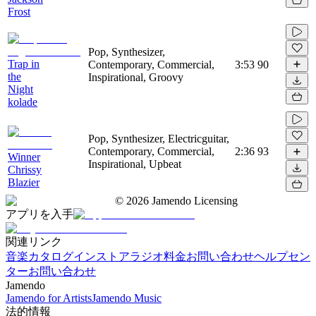
Frost
Pop, Synthesizer,
Trap in
Contemporary, Commercial,
3:53
90
the
Inspirational, Groovy
Night
kolade
Pop, Synthesizer, Electricguitar,
Contemporary, Commercial,
2:36
93
Winner
Inspirational, Upbeat
Chrissy
Blazier
©
2026
Jamendo Licensing
アプリを入手
関連リンク
音楽カタログ
インストアラジオ
料金
お問い合わせ
ヘルプセン
ター
お問い合わせ
Jamendo
Jamendo for Artists
Jamendo Music
法的情報