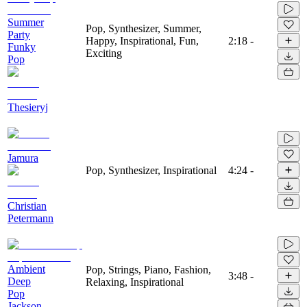
Summer
Pop, Synthesizer, Summer,
Party
Happy, Inspirational, Fun,
2:18
-
Funky
Exciting
Pop
Thesieryj
Jamura
Pop, Synthesizer, Inspirational
4:24
-
Christian
Petermann
Ambient
Pop, Strings, Piano, Fashion,
3:48
-
Deep
Relaxing, Inspirational
Pop
Jackson