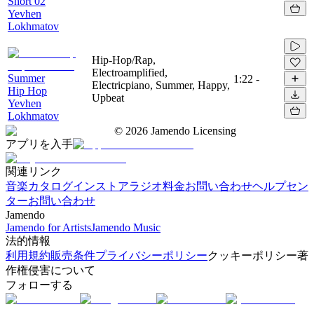
Short 02
Yevhen
Lokhmatov
Hip-Hop/Rap,
Electroamplified,
Summer
1:22
-
Electricpiano, Summer, Happy,
Hip Hop
Upbeat
Yevhen
Lokhmatov
©
2026
Jamendo Licensing
アプリを入手
関連リンク
音楽カタログ
インストアラジオ
料金
お問い合わせ
ヘルプセン
ター
お問い合わせ
Jamendo
Jamendo for Artists
Jamendo Music
法的情報
利用規約
販売条件
プライバシーポリシー
クッキーポリシー
著
作権侵害について
フォローする