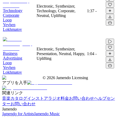
Electronic, Synthesizer,
Technology
Technology, Corporate,
1:37
-
Corporate
Neutral, Uplifting
Loop
Yevhen
Lokhmatov
Electronic, Synthesizer,
Business
Presentation, Neutral, Happy,
1:04
-
Advertising
Uplifting
Loop
Yevhen
Lokhmatov
©
2026
Jamendo Licensing
アプリを入手
関連リンク
音楽カタログ
インストアラジオ
料金
お問い合わせ
ヘルプセン
ター
お問い合わせ
Jamendo
Jamendo for Artists
Jamendo Music