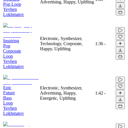
Advertising, Happy, Uplifting
Pop Loop
Yevhen
Lokhmatov
Electronic, Synthesizer,
Inspiring
Technology, Corporate,
1:36
-
Pop
Happy, Uplifting
Corporate
Loop
Yevhen
Lokhmatov
Epic
Electronic, Synthesizer,
Future
Advertising, Happy,
1:42
-
Bass
Energetic, Uplifting
Loop
Yevhen
Lokhmatov