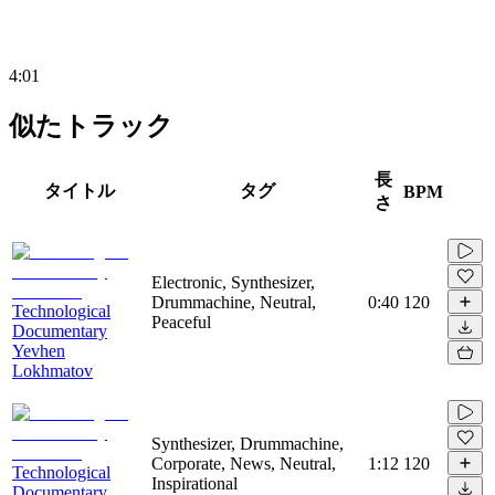
4:01
似たトラック
長
タイトル
タグ
BPM
さ
Electronic, Synthesizer,
Drummachine, Neutral,
0:40
120
Technological
Peaceful
Documentary
Yevhen
Lokhmatov
Synthesizer, Drummachine,
Corporate, News, Neutral,
1:12
120
Technological
Inspirational
Documentary