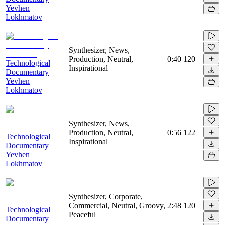
Yevhen
Lokhmatov
Synthesizer, News,
Production, Neutral,
0:40
120
Technological
Inspirational
Documentary
Yevhen
Lokhmatov
Synthesizer, News,
Production, Neutral,
0:56
122
Technological
Inspirational
Documentary
Yevhen
Lokhmatov
Synthesizer, Corporate,
Commercial, Neutral, Groovy,
2:48
120
Technological
Peaceful
Documentary