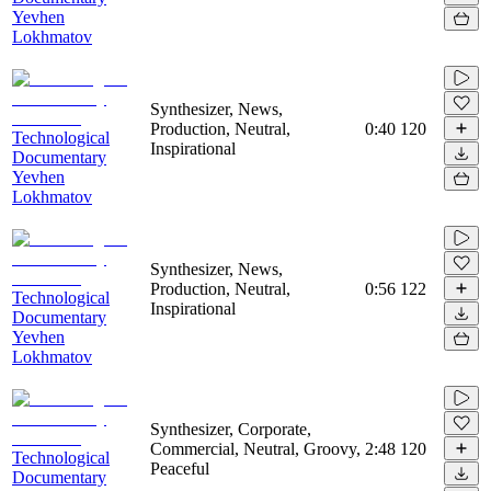
Yevhen
Lokhmatov
Synthesizer, News,
Production, Neutral,
0:40
120
Technological
Inspirational
Documentary
Yevhen
Lokhmatov
Synthesizer, News,
Production, Neutral,
0:56
122
Technological
Inspirational
Documentary
Yevhen
Lokhmatov
Synthesizer, Corporate,
Commercial, Neutral, Groovy,
2:48
120
Technological
Peaceful
Documentary