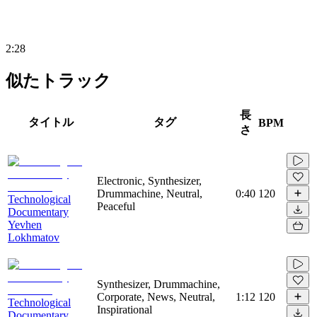
2:28
似たトラック
長
タイトル
タグ
BPM
さ
Electronic, Synthesizer,
Drummachine, Neutral,
0:40
120
Technological
Peaceful
Documentary
Yevhen
Lokhmatov
Synthesizer, Drummachine,
Corporate, News, Neutral,
1:12
120
Technological
Inspirational
Documentary