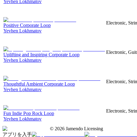
Yevhen Lokhmatov
Electronic, Str
Positive Corporate Loop
Yevhen Lokhmatov
Electronic, Gui
Uplifting and Inspiring Corporate Loop
Yevhen Lokhmatov
Electronic, Stri
Thoughtful Ambient Corporate Loop
Yevhen Lokhmatov
Electronic, Stri
Fun Indie Pop Rock Loop
Yevhen Lokhmatov
©
2026
Jamendo Licensing
アプリを入手