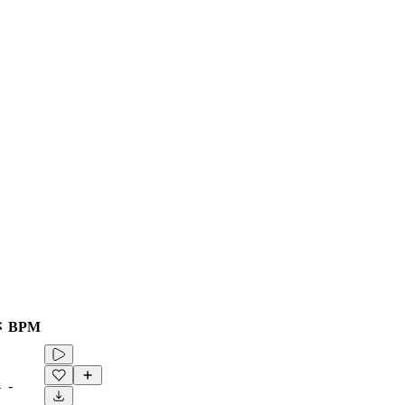
さ
BPM
4
-