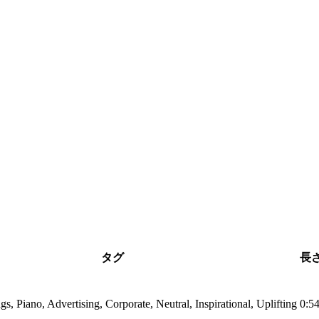
タグ
長
ngs, Piano, Advertising, Corporate, Neutral, Inspirational, Uplifting
0:5