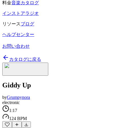
料金
音楽カタログ
インストアラジオ
リソース
ブログ
ヘルプセンター
お問い合わせ
カタログに戻る
Giddy Up
by
Grumpynora
electronic
1:17
124 BPM