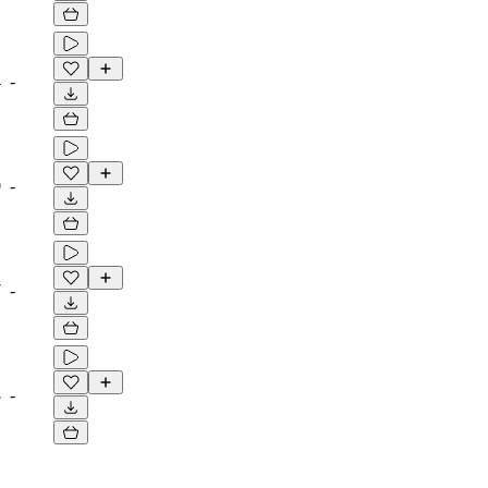
4
-
0
-
7
-
8
-