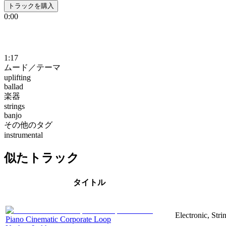
トラックを購入
0:00
1:17
ムード／テーマ
uplifting
ballad
楽器
strings
banjo
その他のタグ
instrumental
似たトラック
タイトル
Electronic, Stri
Piano Cinematic Corporate Loop