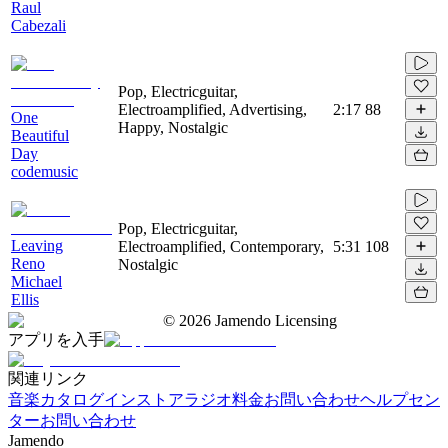
Raul
Cabezali
Pop, Electricguitar,
Electroamplified, Advertising,
2:17
88
One
Happy, Nostalgic
Beautiful
Day
codemusic
Pop, Electricguitar,
Leaving
Electroamplified, Contemporary,
5:31
108
Reno
Nostalgic
Michael
Ellis
©
2026
Jamendo Licensing
アプリを入手
関連リンク
音楽カタログ
インストアラジオ
料金
お問い合わせ
ヘルプセン
ター
お問い合わせ
Jamendo