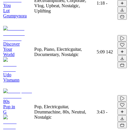
Electroamplified, Corporate,
1:18
-
You
Vlog, Upbeat, Nostalgic,
Lot
Uplifting
Grumpynora
Discover
Your
Pop, Piano, Electricguitar,
5:09
142
World
Documentary, Nostalgic
Udo
Vismann
80s
Pop in
Pop, Electricguitar,
G
Drummachine, 80s, Neutral,
3:43
-
Nostalgic