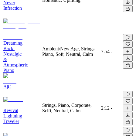
Romantic, Uplifting
Never
Infraction
Dreaming
Back |
Ambient/New Age, Strings,
7:54
-
Nostalgic
Piano, Soft, Neutral, Calm
&
Atmospheric
Piano
A|C
Strings, Piano, Corporate,
2:12
-
Revival
Scifi, Neutral, Calm
Lightning
Traveler