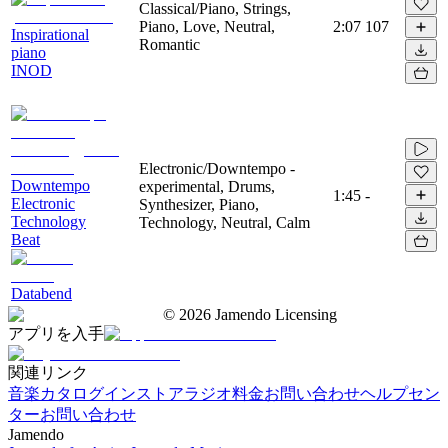
Classical/Piano, Strings,
Piano, Love, Neutral,
2:07
107
Inspirational
Romantic
piano
INOD
Electronic/Downtempo -
Downtempo
experimental, Drums,
1:45
-
Electronic
Synthesizer, Piano,
Technology
Technology, Neutral, Calm
Beat
Databend
©
2026
Jamendo Licensing
アプリを入手
関連リンク
音楽カタログ
インストアラジオ
料金
お問い合わせ
ヘルプセン
ター
お問い合わせ
Jamendo