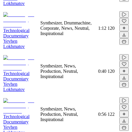
Lokhmatov
Synthesizer, Drummachine,
Corporate, News, Neutral,
1:12
120
Technological
Inspirational
Documentary
Yevhen
Lokhmatov
Synthesizer, News,
Production, Neutral,
0:40
120
Technological
Inspirational
Documentary
Yevhen
Lokhmatov
Synthesizer, News,
Production, Neutral,
0:56
122
Technological
Inspirational
Documentary
Yevhen