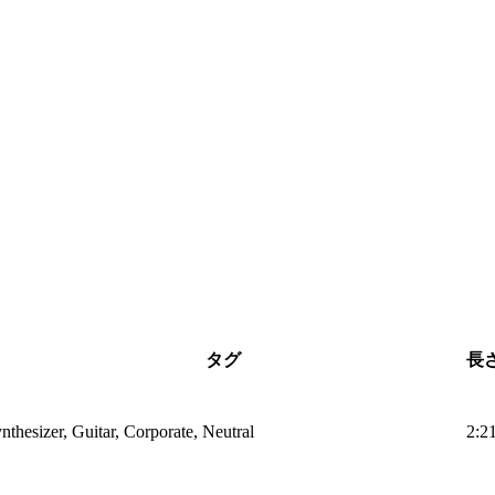
タグ
長
nthesizer, Guitar, Corporate, Neutral
2:2