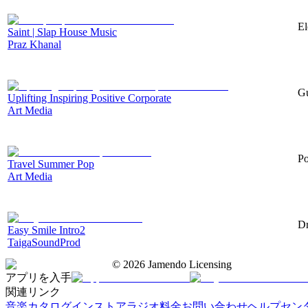
El
Saint | Slap House Music
Praz Khanal
Gu
Uplifting Inspiring Positive Corporate
Art Media
Po
Travel Summer Pop
Art Media
Dr
Easy Smile Intro2
TaigaSoundProd
©
2026
Jamendo Licensing
アプリを入手
関連リンク
音楽カタログ
インストアラジオ
料金
お問い合わせ
ヘルプセン