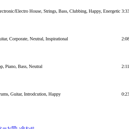
ectronic/Electro House, Strings, Bass, Clubbing, Happy, Energetic
3:3
itar, Corporate, Neutral, Inspirational
2:0
p, Piano, Bass, Neutral
2:1
ums, Guitar, Introdcution, Happy
0:2
ター
お問い合わせ