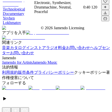
Electronic, Synthesizer,
Drummachine, Neutral,
0:40
120
Technological
Peaceful
Documentary
Yevhen
Lokhmatov
©
2026
Jamendo Licensing
アプリを入手
関連リンク
音楽カタログ
インストアラジオ
料金
お問い合わせ
ヘルプセン
ター
お問い合わせ
Jamendo
Jamendo for Artists
Jamendo Music
法的情報
利用規約
販売条件
プライバシーポリシー
クッキーポリシー
著
作権侵害について
フォローする