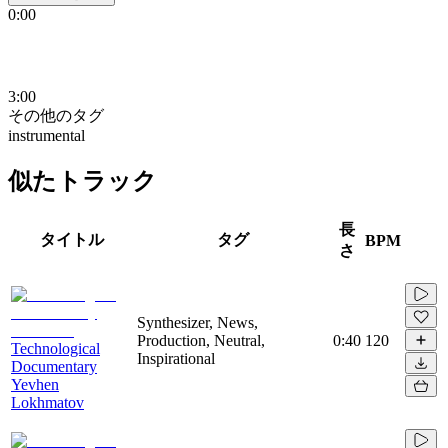
0:00
3:00
その他のタグ
instrumental
似たトラック
長
タイトル
タグ
BPM
さ
Synthesizer, News,
Production, Neutral,
0:40
120
Technological
Inspirational
Documentary
Yevhen
Lokhmatov