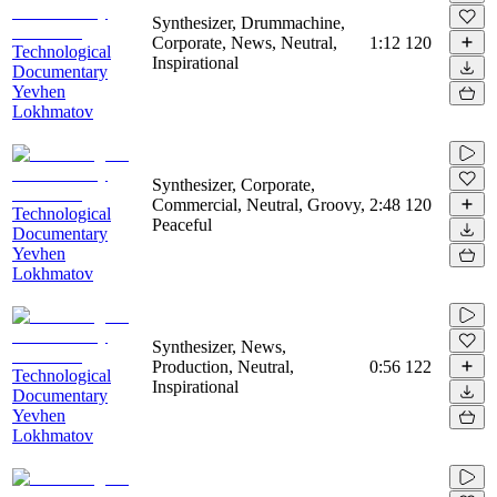
Synthesizer, Drummachine,
Corporate, News, Neutral,
1:12
120
Technological
Inspirational
Documentary
Yevhen
Lokhmatov
Synthesizer, Corporate,
Commercial, Neutral, Groovy,
2:48
120
Technological
Peaceful
Documentary
Yevhen
Lokhmatov
Synthesizer, News,
Production, Neutral,
0:56
122
Technological
Inspirational
Documentary
Yevhen
Lokhmatov