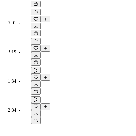
5:01
-
3:19
-
1:34
-
2:34
-