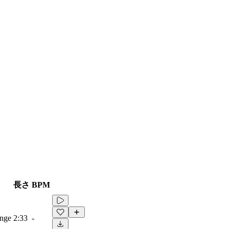
長さ
BPM
ange
2:33
-