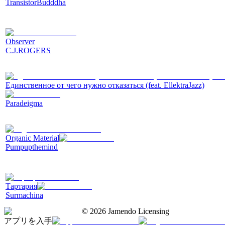
TransistorBudddha
Observer
C.J.ROGERS
Единственное от чего нужно отказаться (feat. EllektraJazz)
Paradeigma
Organic Material
Pumpupthemind
Тартария
Surmachina
©
2026
Jamendo Licensing
アプリを入手