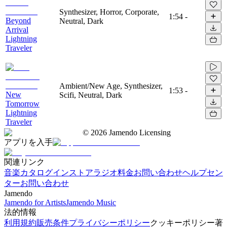
Synthesizer, Horror, Corporate,
1:54
-
Beyond
Neutral, Dark
Arrival
Lightning
Traveler
Ambient/New Age, Synthesizer,
1:53
-
New
Scifi, Neutral, Dark
Tomorrow
Lightning
Traveler
©
2026
Jamendo Licensing
アプリを入手
関連リンク
音楽カタログ
インストアラジオ
料金
お問い合わせ
ヘルプセン
ター
お問い合わせ
Jamendo
Jamendo for Artists
Jamendo Music
法的情報
利用規約
販売条件
プライバシーポリシー
クッキーポリシー
著