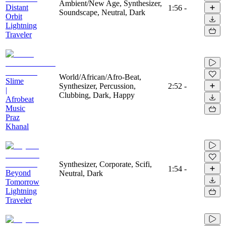
Ambient/New Age, Synthesizer,
Distant
1:56
-
Soundscape, Neutral, Dark
Orbit
Lightning
Traveler
World/African/Afro-Beat,
Slime
Synthesizer, Percussion,
2:52
-
|
Clubbing, Dark, Happy
Afrobeat
Music
Praz
Khanal
Synthesizer, Corporate, Scifi,
1:54
-
Beyond
Neutral, Dark
Tomorrow
Lightning
Traveler