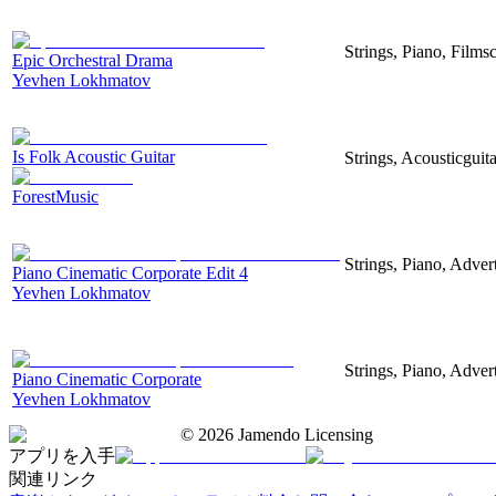
Strings, Piano, Filmsc
Epic Orchestral Drama
Yevhen Lokhmatov
Is Folk Acoustic Guitar
Strings, Acousticguit
ForestMusic
Strings, Piano, Advert
Piano Cinematic Corporate Edit 4
Yevhen Lokhmatov
Strings, Piano, Advert
Piano Cinematic Corporate
Yevhen Lokhmatov
©
2026
Jamendo Licensing
アプリを入手
関連リンク