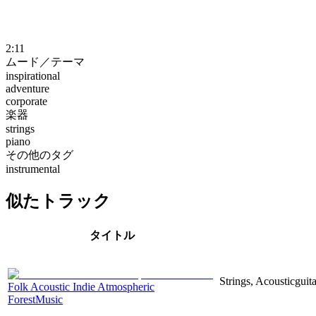
2:11
ムード／テーマ
inspirational
adventure
corporate
楽器
strings
piano
その他のタグ
instrumental
似たトラック
タイトル
Strings, Acousticguita
Folk Acoustic Indie Atmospheric
ForestMusic