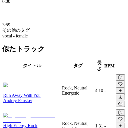
0:00
3:59
その他のタグ
vocal - female
似たトラック
長
タイトル
タグ
BPM
さ
Rock, Neutral,
4:10
-
Energetic
Run Away With You
Andrey Faustov
Rock, Neutral,
High Energy Rock
1:31
-