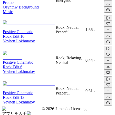
Energetic
Promo
Osynthw Background
Music
Rock, Neutral,
1:36
-
Positive Cinematic
Peaceful
Rock Edit 10
Yevhen Lokhmatov
Rock, Relaxing,
0:44
-
Positive Cinematic
Neutral
Rock Edit 6
Yevhen Lokhmatov
Rock, Neutral,
0:31
-
Positive Cinematic
Peaceful
Rock Edit 13
Yevhen Lokhmatov
©
2026
Jamendo Licensing
アプリを入手