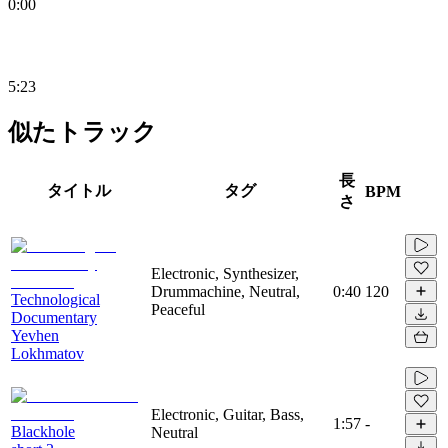
0:00
5:23
似たトラック
長
タイトル
タグ
BPM
さ
Electronic, Synthesizer,
Drummachine, Neutral,
0:40
120
Technological
Peaceful
Documentary
Yevhen
Lokhmatov
Electronic, Guitar, Bass,
1:57
-
Blackhole
Neutral