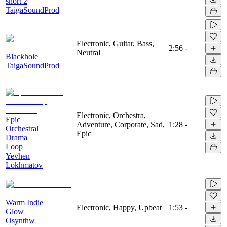
short 2
TaigaSoundProd
Electronic, Guitar, Bass,
2:56
-
Neutral
Blackhole
TaigaSoundProd
Electronic, Orchestra,
Epic
Adventure, Corporate, Sad,
1:28
-
Orchestral
Epic
Drama
Loop
Yevhen
Lokhmatov
Warm Indie
Electronic, Happy, Upbeat
1:53
-
Glow
Osynthw