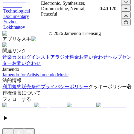
Electronic, Synthesizer,
Drummachine, Neutral,
0:40
120
Technological
Peaceful
Documentary
Yevhen
Lokhmatov
©
2026
Jamendo Licensing
アプリを入手
関連リンク
音楽カタログ
インストアラジオ
料金
お問い合わせ
ヘルプセン
ター
お問い合わせ
Jamendo
Jamendo for Artists
Jamendo Music
法的情報
利用規約
販売条件
プライバシーポリシー
クッキーポリシー
著
作権侵害について
フォローする