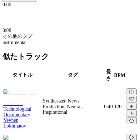
0:00
3:08
その他のタグ
instrumental
似たトラック
長
タイトル
タグ
BPM
さ
Synthesizer, News,
Production, Neutral,
0:40
120
Technological
Inspirational
Documentary
Yevhen
Lokhmatov