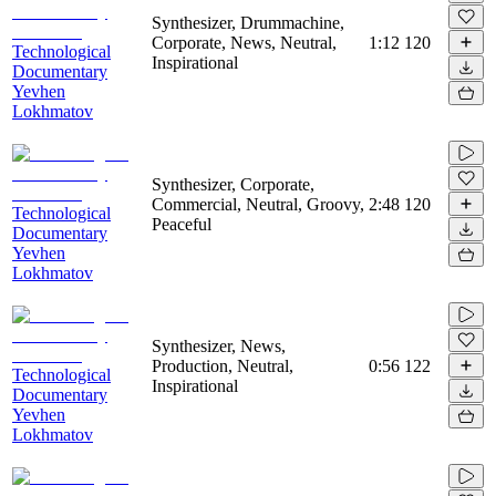
Synthesizer, Drummachine,
Corporate, News, Neutral,
1:12
120
Technological
Inspirational
Documentary
Yevhen
Lokhmatov
Synthesizer, Corporate,
Commercial, Neutral, Groovy,
2:48
120
Technological
Peaceful
Documentary
Yevhen
Lokhmatov
Synthesizer, News,
Production, Neutral,
0:56
122
Technological
Inspirational
Documentary
Yevhen
Lokhmatov