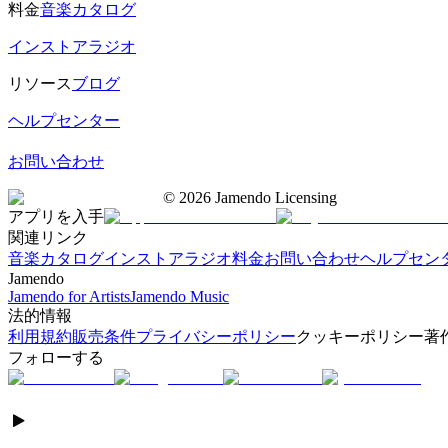
料金
音楽カタログ
インストアラジオ
リソース
ブログ
ヘルプセンター
お問い合わせ
©
2026
Jamendo Licensing
アプリを入手
関連リンク
音楽カタログ
インストアラジオ
料金
お問い合わせ
ヘルプセン
Jamendo
Jamendo for Artists
Jamendo Music
法的情報
利用規約
販売条件
プライバシーポリシー
クッキーポリシー
著
フォローする