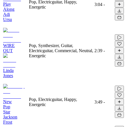
Pop, Electricguitar, Happy,
Play
3:04
-
Energetic
Along
Adi
Ursu
WIRE
Pop, Synthesizer, Guitar,
OUT
Electricguitar, Commercial, Neutral,
2:39
-
Energetic
Linda
Jones
Pop, Electricguitar, Happy,
New
3:49
-
Energetic
Pop
Star
Jackson
Frost