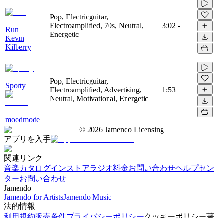
Pop, Electricguitar,
Electroamplified, 70s, Neutral,
3:02
-
Run
Energetic
Kevin
Kilberry
Pop, Electricguitar,
Sporty
Electroamplified, Advertising,
1:53
-
Neutral, Motivational, Energetic
moodmode
©
2026
Jamendo Licensing
アプリを入手
関連リンク
音楽カタログ
インストアラジオ
料金
お問い合わせ
ヘルプセン
ター
お問い合わせ
Jamendo
Jamendo for Artists
Jamendo Music
法的情報
利用規約
販売条件
プライバシーポリシー
クッキーポリシー
著