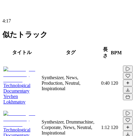
4:17
似たトラック
長
タイトル
タグ
BPM
さ
Synthesizer, News,
Production, Neutral,
0:40
120
Technological
Inspirational
Documentary
Yevhen
Lokhmatov
Synthesizer, Drummachine,
Corporate, News, Neutral,
1:12
120
Technological
Inspirational
Documentary