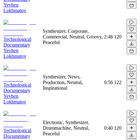
Yevhen
Lokhmatov
Synthesizer, Corporate,
Commercial, Neutral, Groovy,
2:48
120
Technological
Peaceful
Documentary
Yevhen
Lokhmatov
Synthesizer, News,
Production, Neutral,
0:56
122
Technological
Inspirational
Documentary
Yevhen
Lokhmatov
Electronic, Synthesizer,
Drummachine, Neutral,
0:40
120
Technological
Peaceful
Documentary