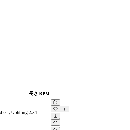
長さ
BPM
beat, Uplifting
2:34
-