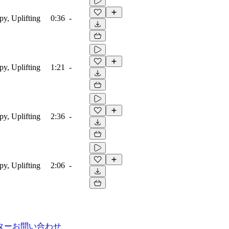
py, Uplifting
0:36
-
py, Uplifting
1:21
-
py, Uplifting
2:36
-
py, Uplifting
2:06
-
ター
お問い合わせ