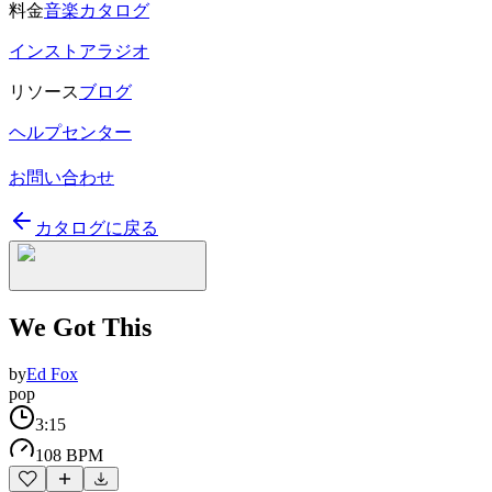
料金
音楽カタログ
インストアラジオ
リソース
ブログ
ヘルプセンター
お問い合わせ
カタログに戻る
We Got This
by
Ed Fox
pop
3:15
108 BPM