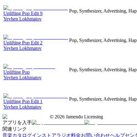
Pop, Synthesizer, Advertising, Hap
Uplifting Pop Edit 9
Yevhen Lokhmatov
Pop, Synthesizer, Advertising, Hap
Uplifting Pop Edit 2
Yevhen Lokhmatov
Pop, Synthesizer, Advertising, Hap
Uplifting Pop
Yevhen Lokhmatov
Pop, Synthesizer, Advertising, Hap
Uplifting Pop Edit 1
Yevhen Lokhmatov
©
2026
Jamendo Licensing
アプリを入手
関連リンク
音楽カタログ
インストアラジオ
料金
お問い合わせ
ヘルプセン