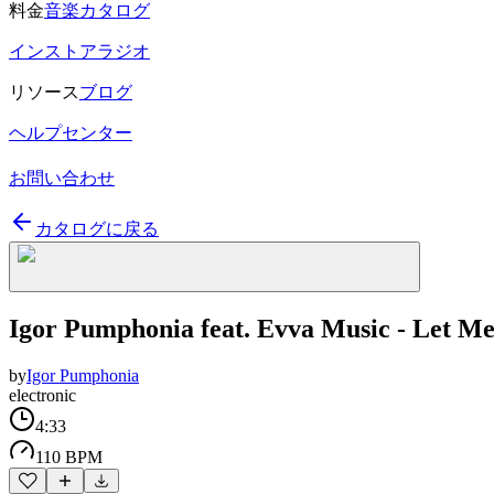
料金
音楽カタログ
インストアラジオ
リソース
ブログ
ヘルプセンター
お問い合わせ
カタログに戻る
Igor Pumphonia feat. Evva Music - Let M
by
Igor Pumphonia
electronic
4:33
110 BPM