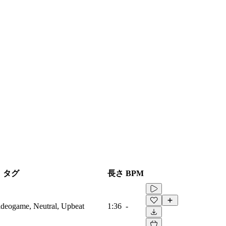
タグ
長さ
BPM
Videogame, Neutral, Upbeat
1:36
-