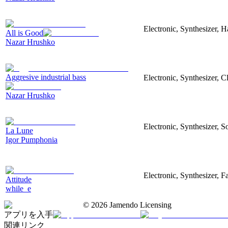
Electronic, Synthesizer, 
All is Good
Nazar Hrushko
Aggresive industrial bass
Electronic, Synthesizer, 
Nazar Hrushko
Electronic, Synthesizer, S
La Lune
Igor Pumphonia
Electronic, Synthesizer, 
Attitude
while_e
©
2026
Jamendo Licensing
アプリを入手
関連リンク