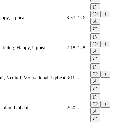
Happy, Upbeat
3:37
126
Clubbing, Happy, Upbeat
2:18
128
oft, Neutral, Motivational, Upbeat
3:11
-
Fashion, Upbeat
2:30
-