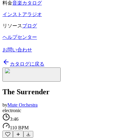
料金
音楽カタログ
インストアラジオ
リソース
ブログ
ヘルプセンター
お問い合わせ
カタログに戻る
The Surrender
by
Mute Orchestra
electronic
3:46
110 BPM