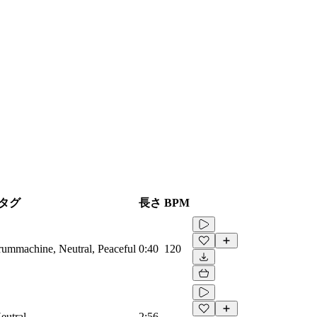
タグ
長さ
BPM
Drummachine, Neutral, Peaceful
0:40
120
eutral
2:56
-