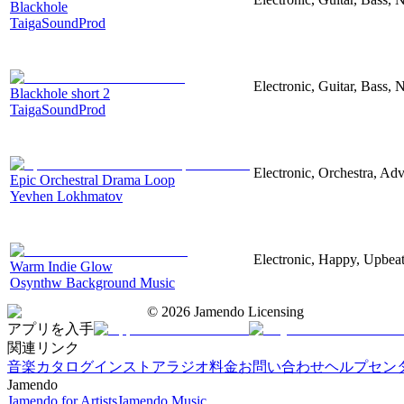
Blackhole
TaigaSoundProd
Electronic, Guitar, Bass, N
Blackhole short 2
TaigaSoundProd
Electronic, Orchestra, Ad
Epic Orchestral Drama Loop
Yevhen Lokhmatov
Electronic, Happy, Upbea
Warm Indie Glow
Osynthw Background Music
©
2026
Jamendo Licensing
アプリを入手
関連リンク
音楽カタログ
インストアラジオ
料金
お問い合わせ
ヘルプセン
Jamendo
Jamendo for Artists
Jamendo Music