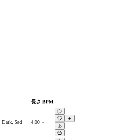
長さ
BPM
, Dark, Sad
4:00
-