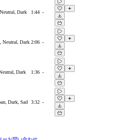
 Neutral, Dark
1:44
-
, Neutral, Dark
2:06
-
 Neutral, Dark
1:36
-
ban, Dark, Sad
3:32
-
ター
お問い合わせ