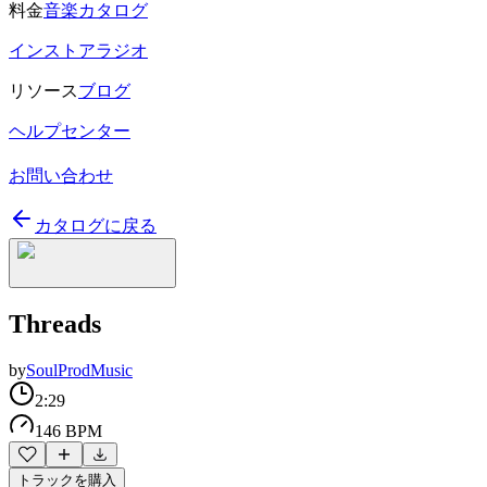
料金
音楽カタログ
インストアラジオ
リソース
ブログ
ヘルプセンター
お問い合わせ
カタログに戻る
Threads
by
SoulProdMusic
2:29
146 BPM
トラックを購入