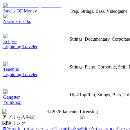
Smells OF Money
Trap, Strings, Bass, Videogame,
Nazar Hrushko
Strings, Documentary, Corporate
Eclipse
Lightning Traveler
Strings, Piano, Corporate, Scifi,
Tenebris
Lightning Traveler
Hip-Hop/Rap, Strings, Bass, Ur
Gangster
YuraSoop
©
2026
Jamendo Licensing
アプリを入手
関連リンク
音楽カタログ
インストアラジオ
料金
お問い合わせ
ヘルプセン