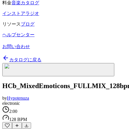
料金
音楽カタログ
インストアラジオ
リソース
ブログ
ヘルプセンター
お問い合わせ
カタログに戻る
HCb_MixedEmoticons_FULLMIX_128b
by
Hypotenuza
electronic
2:00
128 BPM