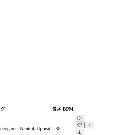
タグ
長さ
BPM
Videogame, Neutral, Upbeat
1:36
-