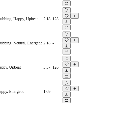
Clubbing, Happy, Upbeat
2:18
128
lubbing, Neutral, Energetic
2:18
-
Happy, Upbeat
3:37
126
Happy, Energetic
1:09
-