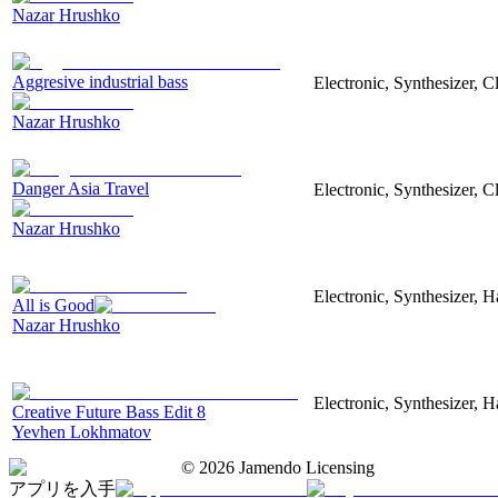
Nazar Hrushko
Aggresive industrial bass
Electronic, Synthesizer, 
Nazar Hrushko
Danger Asia Travel
Electronic, Synthesizer, C
Nazar Hrushko
Electronic, Synthesizer, 
All is Good
Nazar Hrushko
Electronic, Synthesizer, 
Creative Future Bass Edit 8
Yevhen Lokhmatov
©
2026
Jamendo Licensing
アプリを入手