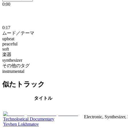
0:00
0:17
ムード／テーマ
upbeat
peaceful
soft
楽器
synthesizer
その他のタグ
instrumental
似たトラック
タイトル
Electronic, Synthesizer
Technological Documentary
Yevhen Lokhmatov