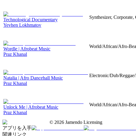
Synthesizer, Corporate,
Technological Documentary
Yevhen Lokhmatov
World/African/Afro-Beat
Wordle | Afrobeat Music
Praz Khanal
Electronic/Dub/Reggae/D
Natalia | Afro Dancehall Music
Praz Khanal
World/African/Afro-Bea
Unlock Me | Afrobeat Music
Praz Khanal
©
2026
Jamendo Licensing
アプリを入手
関連リンク