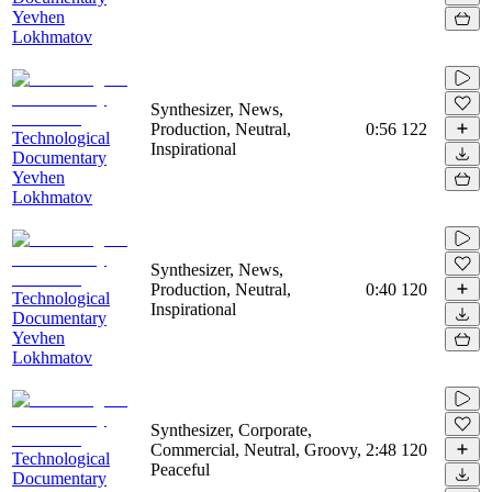
Yevhen
Lokhmatov
Synthesizer, News,
Production, Neutral,
0:56
122
Technological
Inspirational
Documentary
Yevhen
Lokhmatov
Synthesizer, News,
Production, Neutral,
0:40
120
Technological
Inspirational
Documentary
Yevhen
Lokhmatov
Synthesizer, Corporate,
Commercial, Neutral, Groovy,
2:48
120
Technological
Peaceful
Documentary