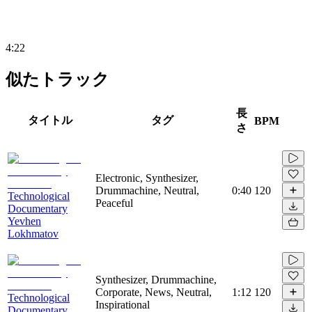
4:22
似たトラック
長
タイトル
タグ
BPM
さ
Electronic, Synthesizer,
Drummachine, Neutral,
0:40
120
Technological
Peaceful
Documentary
Yevhen
Lokhmatov
Synthesizer, Drummachine,
Corporate, News, Neutral,
1:12
120
Technological
Inspirational
Documentary