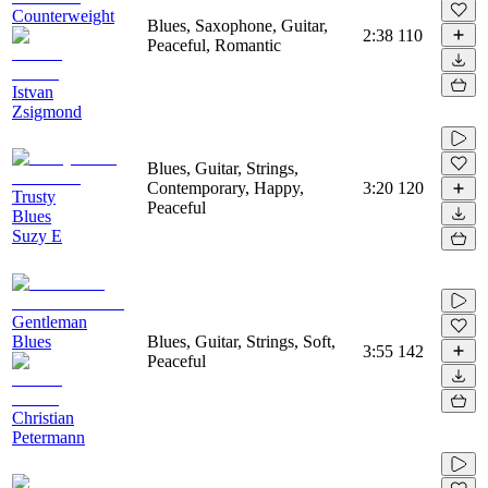
Counterweight
Blues, Saxophone, Guitar,
2:38
110
Peaceful, Romantic
Istvan
Zsigmond
Blues, Guitar, Strings,
Contemporary, Happy,
3:20
120
Trusty
Peaceful
Blues
Suzy E
Gentleman
Blues
Blues, Guitar, Strings, Soft,
3:55
142
Peaceful
Christian
Petermann