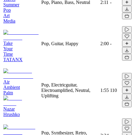
Pop, Piano, Bass, Neutral
2:11
-
Summer
Pop
Art
Media
Take
Pop, Guitar, Happy
2:00
-
Your
Time
TATANX
Air
Pop, Electricguitar,
Ambient
Electroamplified, Neutral,
1:55
110
Palm
Uplifting
Nazar
Hrushko
Pop, Synthesizer, Retro,