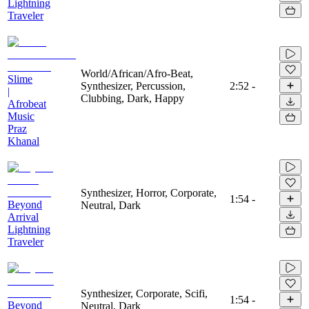
Lightning
Traveler
World/African/Afro-Beat,
Slime
Synthesizer, Percussion,
2:52
-
|
Clubbing, Dark, Happy
Afrobeat
Music
Praz
Khanal
Synthesizer, Horror, Corporate,
1:54
-
Beyond
Neutral, Dark
Arrival
Lightning
Traveler
Synthesizer, Corporate, Scifi,
1:54
-
Beyond
Neutral, Dark