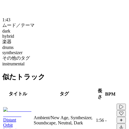
1:43
ムード／テーマ
dark
hybrid
楽器
drums
synthesizer
その他のタグ
instrumental
似たトラック
長
タイトル
タグ
BPM
さ
Ambient/New Age, Synthesizer,
Distant
1:56
-
Soundscape, Neutral, Dark
Orbit