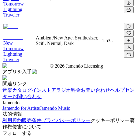
Tomorrow
Lightning
Traveler
Ambient/New Age, Synthesizer,
1:53
-
New
Scifi, Neutral, Dark
Tomorrow
Lightning
Traveler
©
2026
Jamendo Licensing
アプリを入手
関連リンク
音楽カタログ
インストアラジオ
料金
お問い合わせ
ヘルプセン
ター
お問い合わせ
Jamendo
Jamendo for Artists
Jamendo Music
法的情報
利用規約
販売条件
プライバシーポリシー
クッキーポリシー
著
作権侵害について
フォローする