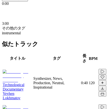
0:00
3:00
その他のタグ
instrumental
似たトラック
長
タイトル
タグ
BPM
さ
Synthesizer, News,
Production, Neutral,
0:40
120
Technological
Inspirational
Documentary
Yevhen
Lokhmatov