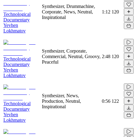
Synthesizer, Drummachine,
Corporate, News, Neutral,
1:12
120
Technological
Inspirational
Documentary
Yevhen
Lokhmatov
Synthesizer, Corporate,
Commercial, Neutral, Groovy,
2:48
120
Technological
Peaceful
Documentary
Yevhen
Lokhmatov
Synthesizer, News,
Production, Neutral,
0:56
122
Technological
Inspirational
Documentary
Yevhen
Lokhmatov