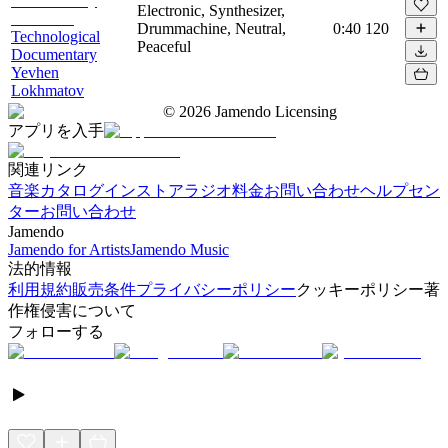
Electronic, Synthesizer,
Drummachine, Neutral,
0:40
120
Technological
Peaceful
Documentary
Yevhen
Lokhmatov
©
2026
Jamendo Licensing
アプリを入手
関連リンク
音楽カタログ
インストアラジオ
料金
お問い合わせ
ヘルプセン
ター
お問い合わせ
Jamendo
Jamendo for Artists
Jamendo Music
法的情報
利用規約
販売条件
プライバシーポリシー
クッキーポリシー
著
作権侵害について
フォローする