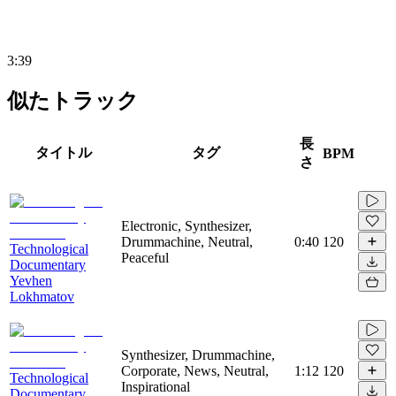
3:39
似たトラック
長
タイトル
タグ
BPM
さ
Electronic, Synthesizer,
Drummachine, Neutral,
0:40
120
Technological
Peaceful
Documentary
Yevhen
Lokhmatov
Synthesizer, Drummachine,
Corporate, News, Neutral,
1:12
120
Technological
Inspirational
Documentary