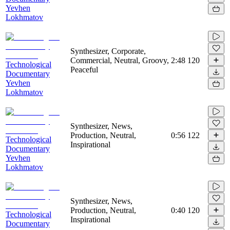
Yevhen
Lokhmatov
Synthesizer, Corporate,
Commercial, Neutral, Groovy,
2:48
120
Technological
Peaceful
Documentary
Yevhen
Lokhmatov
Synthesizer, News,
Production, Neutral,
0:56
122
Technological
Inspirational
Documentary
Yevhen
Lokhmatov
Synthesizer, News,
Production, Neutral,
0:40
120
Technological
Inspirational
Documentary