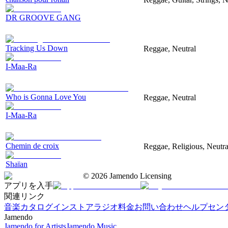
DR GROOVE GANG
Tracking Us Down
Reggae, Neutral
I-Maa-Ra
Who is Gonna Love You
Reggae, Neutral
I-Maa-Ra
Chemin de croix
Reggae, Religious, Neutra
Shaïan
©
2026
Jamendo Licensing
アプリを入手
関連リンク
音楽カタログ
インストアラジオ
料金
お問い合わせ
ヘルプセン
Jamendo
Jamendo for Artists
Jamendo Music