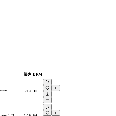
長さ
BPM
eutral
3:14
90
Neutral, Happy
3:28
84