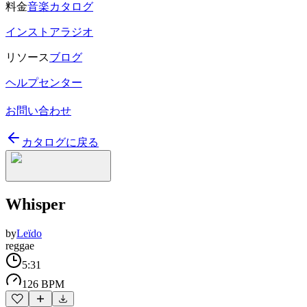
料金
音楽カタログ
インストアラジオ
リソース
ブログ
ヘルプセンター
お問い合わせ
カタログに戻る
Whisper
by
Leïdo
reggae
5:31
126 BPM