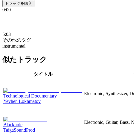
トラックを購入
0:00
5:03
その他のタグ
instrumental
似たトラック
タイトル
Electronic, Synthesizer, 
Technological Documentary
Yevhen Lokhmatov
Electronic, Guitar, Bass, N
Blackhole
TaigaSoundProd