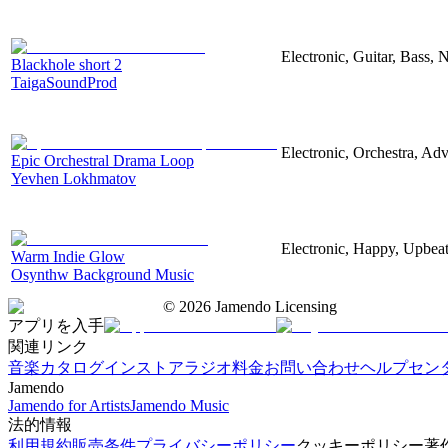
Electronic, Guitar, Bass, N
Blackhole short 2
TaigaSoundProd
Electronic, Orchestra, Ad
Epic Orchestral Drama Loop
Yevhen Lokhmatov
Electronic, Happy, Upbea
Warm Indie Glow
Osynthw Background Music
©
2026
Jamendo Licensing
アプリを入手
関連リンク
音楽カタログ
インストアラジオ
料金
お問い合わせ
ヘルプセン
Jamendo
Jamendo for Artists
Jamendo Music
法的情報
利用規約
販売条件
プライバシーポリシー
クッキーポリシー
著