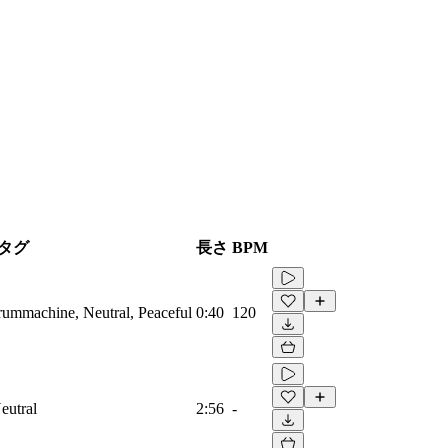
タグ
長さ
BPM
Drummachine, Neutral, Peaceful
0:40
120
eutral
2:56
-