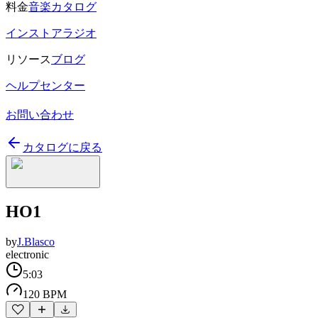
料金
音楽カタログ
インストアラジオ
リソース
ブログ
ヘルプセンター
お問い合わせ
カタログに戻る
HO1
by
J.Blasco
electronic
5:03
120 BPM