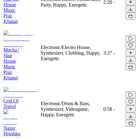
2:20
-
House
Party, Happy, Energetic
Music
Praz
Khanal
Electronic/Electro House,
Mocha |
Synthesizer, Clubbing, Happy,
3:37
-
Slap
Energetic
House
Music
Praz
Khanal
God Of
Electronic/Drum & Bass,
Travel
Synthesizer, Videogame,
0:58
-
Happy, Energetic
Nazar
Hrushko