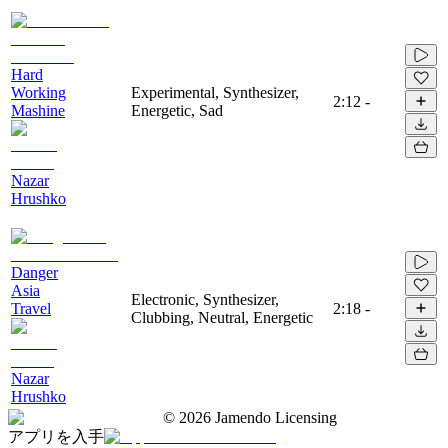
Hard
Working
Experimental, Synthesizer,
2:12
-
Mashine
Energetic, Sad
Nazar
Hrushko
Danger
Asia
Electronic, Synthesizer,
Travel
2:18
-
Clubbing, Neutral, Energetic
Nazar
Hrushko
©
2026
Jamendo Licensing
アプリを入手